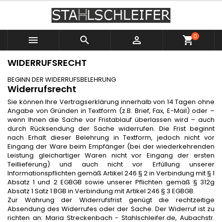
0



shopping_cart
WIDERRUFSRECHT
BEGINN DER WIDERRUFSBELEHRUNG
Widerrufsrecht
Sie können Ihre Vertragserklärung innerhalb von 14 Tagen ohne
Angabe von Gründen in Textform (z.B. Brief, Fax, E-Mail) oder –
wenn Ihnen die Sache vor Fristablauf überlassen wird – auch
durch Rücksendung der Sache widerrufen. Die Frist beginnt
nach Erhalt dieser Belehrung in Textform, jedoch nicht vor
Eingang der Ware beim Empfänger (bei der wiederkehrenden
Leistung gleichartiger Waren nicht vor Eingang der ersten
Teillieferung) und auch nicht vor Erfüllung unserer
Informationspflichten gemäß Artikel 246 § 2 in Verbindung mit § 1
Absatz 1 und 2 EGBGB sowie unserer Pflichten gemäß § 312g
Absatz 1 Satz 1 BGB in Verbindung mit Artikel 246 § 3 EGBGB.
Zur Wahrung der Widerrufsfrist genügt die rechtzeitige
Absendung des Widerrufes oder der Sache. Der Widerruf ist zu
richten an: Maria Streckenbach - Stahlschleifer.de, Aubachstr.